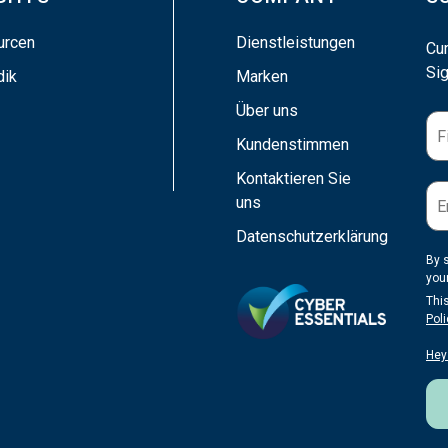
urcen
Dienstleistungen
Cu
Sig
dik
Marken
Über uns
Kundenstimmen
Kontaktieren Sie
uns
Datenschutzerklärung
By 
you
Thi
Poli
Hey