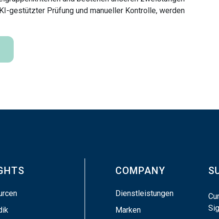
 KI-gestützter Prüfung und manueller Kontrolle, werden
IGHTS
COMPANY
S
urcen
Dienstleistungen
Cu
Sig
dik
Marken