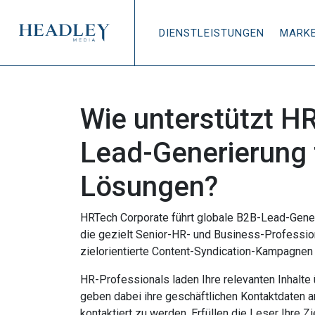
Zum Hauptinhalt springen
DIENSTLEISTUNGEN
MARK
Wie unterstützt H
Lead-Generierung 
Lösungen?
HRTech Corporate führt globale B2B-Lead-Gene
die gezielt Senior-HR- und Business-Professio
zielorientierte Content-Syndication-Kampagne
HR-Professionals laden Ihre relevanten Inhalte
geben dabei ihre geschäftlichen Kontaktdaten a
kontaktiert zu werden. Erfüllen die Leser Ihre 